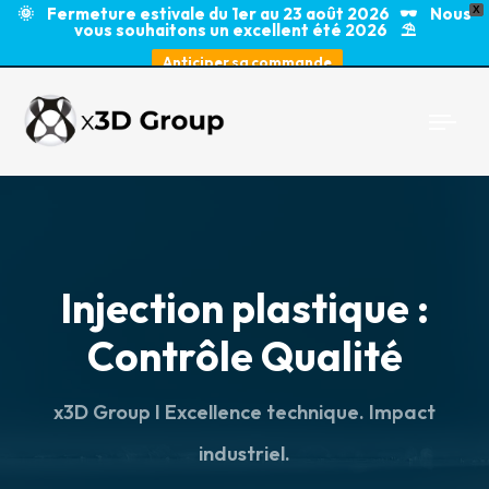
🌞 Fermeture estivale du 1er au 23 août 2026 🕶️ Nous
X
vous souhaitons un excellent été 2026 ⛱️
Anticiper sa commande
Togg
navi
Injection plastique :
Contrôle Qualité
x3D Group I Excellence technique. Impact
industriel.