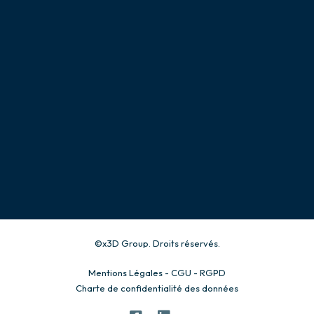
Un projet ?
contact@x3d-
group.com
Conditions Générales de
Vente
Prototypage & Maquettes
Production industrielle
©x3D Group. Droits réservés.
Mentions Légales - CGU - RGPD
Charte de confidentialité des données