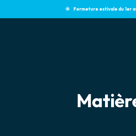
🌞 Fermeture estivale du 1er 
Projets
Mail:
contact@x3d-group.com
Dernière actu
Matière