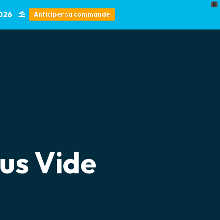
X
2026 ⛱️
Anticiper sa commande
🇺🇸 English
Un projet? Une urgence?
CONTACT
04 72 82 9000
us Vide