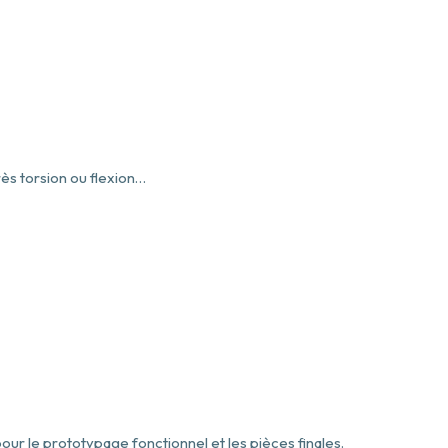
ès torsion ou flexion…
our le prototypage fonctionnel et les pièces finales.