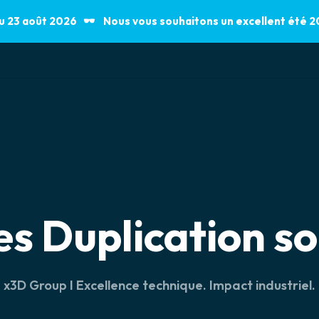
au 23 août 2026 🕶️ Nous vous souhaitons un excellent été 
ACCUEIL
SOCIÉTÉ
MOYENS
MARCHÉS
s Duplication so
x3D Group I Excellence technique. Impact industriel.