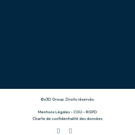
contact@x3d-
group.com
Conditions Générales de
Vente
Prototypage & Maquettes
Production industrielle
©x3D Group. Droits réservés.
Mentions Légales - CGU - RGPD
Charte de confidentialité des données