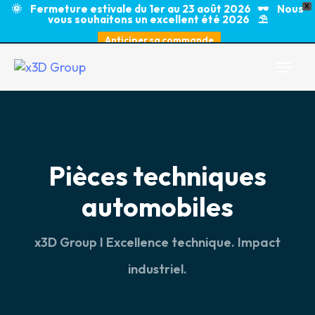
🌞 Fermeture estivale du 1er au 23 août 2026 🕶️ Nous
X
vous souhaitons un excellent été 2026 ⛱️
Anticiper sa commande
Togg
navi
Pièces techniques
automobiles
x3D Group I Excellence technique. Impact
industriel.