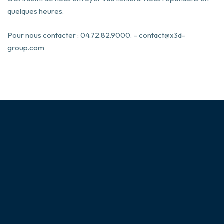
quelques heures.
Pour nous contacter : 04.72.82.9000. – contact@x3d-
group.com
A PROPOS DE NOUS
Acteur spécialisé dans la sous-traitance de pièces
industrielles ou décoratives, x3D Group accompagne les
inventeurs et les industriels dans leur stratégie de