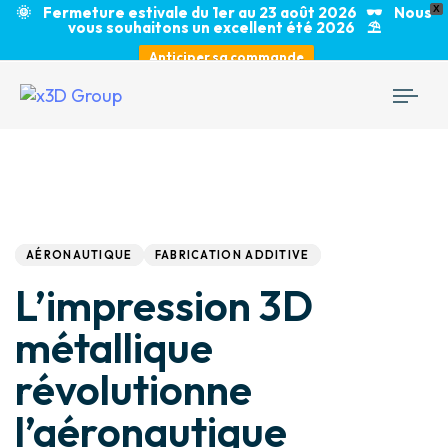
🌞 Fermeture estivale du 1er au 23 août 2026 🕶️ Nous
X
vous souhaitons un excellent été 2026 ⛱️
Anticiper sa commande
Togg
navi
Author
Published
PUBLISHED
IN:
on:
AÉRONAUTIQUE
FABRICATION ADDITIVE
L’impression 3D
métallique
révolutionne
l’aéronautique